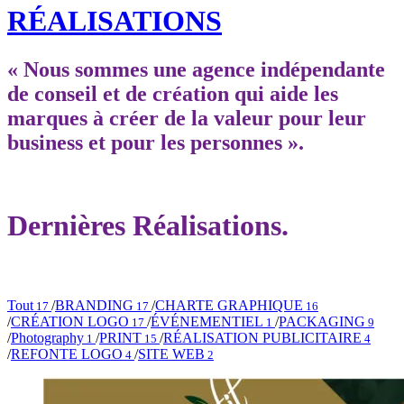
RÉALISATIONS
« Nous sommes une agence indépendante
de conseil et de création qui aide les
marques à créer de la valeur pour leur
business et pour les personnes ».
Dernières Réalisations.
Tout
/
BRANDING
/
CHARTE GRAPHIQUE
17
17
16
/
CRÉATION LOGO
/
ÉVÉNEMENTIEL
/
PACKAGING
17
1
9
/
Photography
/
PRINT
/
RÉALISATION PUBLICITAIRE
1
15
4
/
REFONTE LOGO
/
SITE WEB
4
2