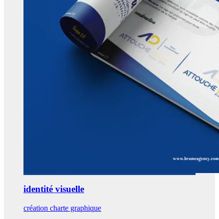
identité visuelle
création charte graphique