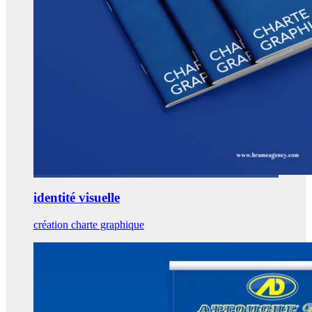
identité visuelle
création charte graphique