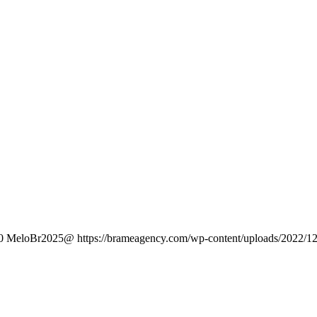
0
MeloBr2025@
https://brameagency.com/wp-content/uploads/2022/1